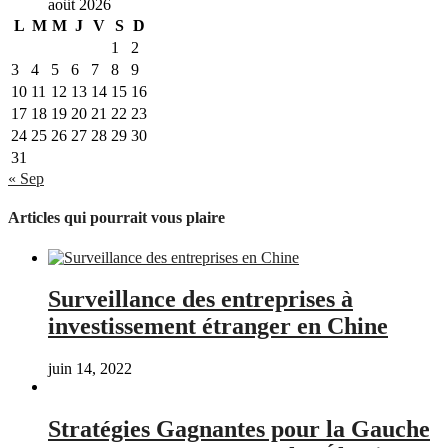
août 2026
des
L
M
M
J
V
S
D
publications
1
2
3
4
5
6
7
8
9
10
11
12
13
14
15
16
17
18
19
20
21
22
23
24
25
26
27
28
29
30
31
« Sep
Articles qui pourrait vous plaire
Surveillance des entreprises à
investissement étranger en Chine
juin 14, 2022
Stratégies Gagnantes pour la Gauche