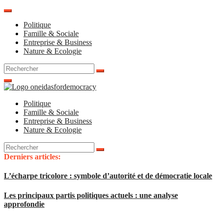
Aller
au
Politique
contenu
Famille & Sociale
Entreprise & Business
Nature & Ecologie
Rechercher
pour
:
Politique
Famille & Sociale
Entreprise & Business
Nature & Ecologie
Rechercher
pour
Derniers articles:
:
L’écharpe tricolore : symbole d’autorité et de démocratie locale
Les principaux partis politiques actuels : une analyse
approfondie